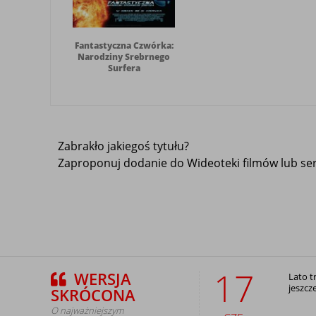
Fantastyczna Czwórka:
Narodziny Srebrnego
Surfera
Zabrakło jakiegoś tytułu?
Zaproponuj dodanie do Wideoteki filmów lub seri
17
WERSJA
Lato t
jeszcz
SKRÓCONA
O najważniejszym