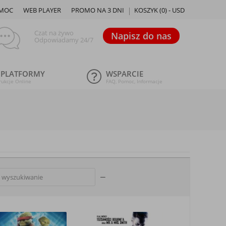
MOC
WEB PLAYER
PROMO NA 3 DNI
KOSZYK (
0
) -
USD
Czat na żywo
Napisz do nas
Odpowiadamy 24/7
 PLATFORMY
WSPARCIE
rukcje Online
FAQ, Pomoc, Informacje