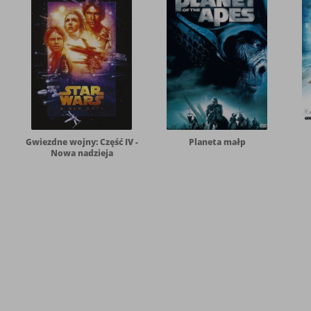
Gwiezdne wojny: Część IV -
Planeta małp
Nowa nadzieja