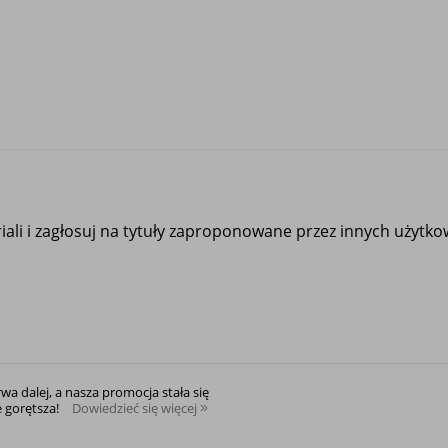
ali i zagłosuj na tytuły zaproponowane przez innych użytk
rwa dalej, a nasza promocja stała się
e gorętsza!
Dowiedzieć się więcej