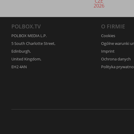
CZE
2026
POLBOX.TV
O FIRMIE
POLBOX MEDIA L.P.
Cookies
5 South Charlotte Street,
Ogólne warunki 
Edinburgh,
Imprint
United Kingdom,
Ochrona danych
EH2 4AN
Polityka prywatno