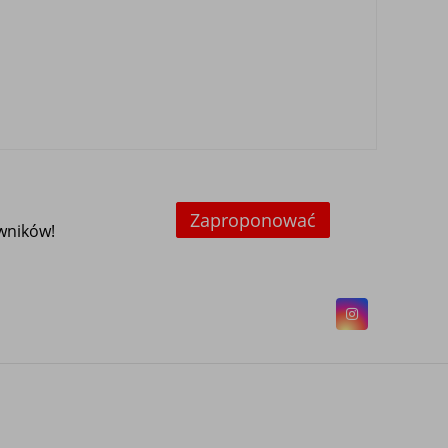
Zaproponować
owników!