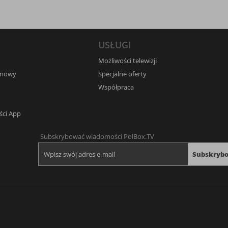
USŁUGI
Możliwości telewizji
umowy
Specjalne oferty
Współpraca
ści App
Subskrybować wiadomości PolBox.TV
Subskryb