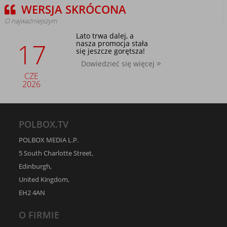
WERSJA SKRÓCONA
O najważniejszym
Lato trwa dalej, a
17
nasza promocja stała
się jeszcze gorętsza!
Dowiedzieć się więcej
CZE
2026
POLBOX.TV
POLBOX MEDIA L.P.
5 South Charlotte Street,
Edinburgh,
United Kingdom,
EH2 4AN
O FIRMIE