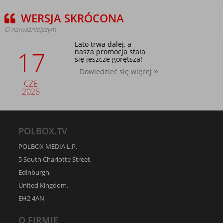
WERSJA SKRÓCONA
O najważniejszym
Lato trwa dalej, a
17
nasza promocja stała
się jeszcze gorętsza!
Dowiedzieć się więcej
CZE
2026
POLBOX.TV
POLBOX MEDIA L.P.
5 South Charlotte Street,
Edinburgh,
United Kingdom,
EH2 4AN
O FIRMIE