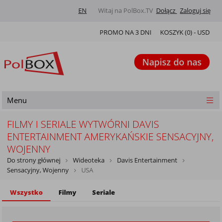
EN
Witaj na PolBox.TV
Dołącz
Zaloguj się
PROMO NA 3 DNI
KOSZYK (
0
) -
USD
Napisz do nas
Menu
FILMY I SERIALE WYTWÓRNI DAVIS
ENTERTAINMENT AMERYKAŃSKIE SENSACYJNY,
WOJENNY
Do strony głównej
Wideoteka
Davis Entertainment
Sensacyjny, Wojenny
USA
Wszystko
Filmy
Seriale