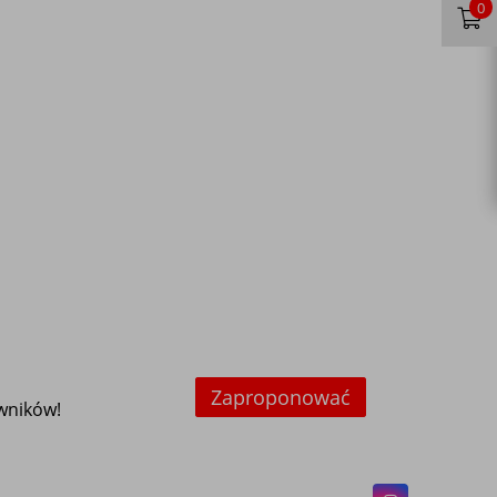
0
Zaproponować
owników!