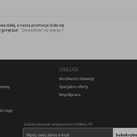
rwa dalej, a nasza promocja stała się
e gorętsza!
Dowiedzieć się więcej
USŁUGI
Możliwości telewizji
umowy
Specjalne oferty
Współpraca
ści App
Subskrybować wiadomości PolBox.TV
Subskryb