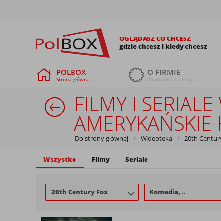
OGLĄDASZ CO CHCESZ
gdzie chcesz i kiedy chcesz
POLBOX
O FIRMIE
Strona główna
Wiadomości z firmy
FILMY I SERIAL
AMERYKAŃSKIE K
Do strony głównej
Wideoteka
20th Centur
Wszystko
Filmy
Seriale
20th Century Fox
Komedia, ..