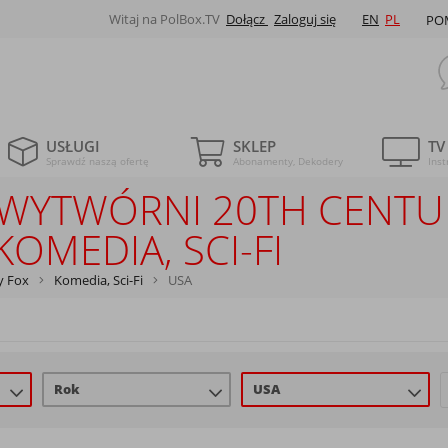
Witaj na PolBox.TV
Dołącz
Zaloguj się
EN
PL
PO
USŁUGI
SKLEP
TV
Sprawdź naszą ofertę
Abonamenty, Dekodery
Inst
E WYTWÓRNI 20TH CENTU
OMEDIA, SCI-FI
y Fox
Komedia, Sci-Fi
USA
Rok
USA