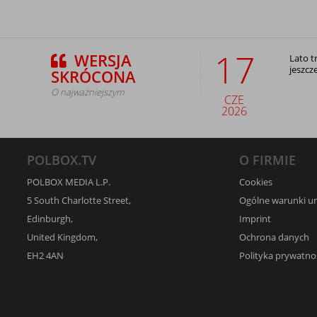
17
WERSJA
Lato t
jeszcz
SKRÓCONA
O najważniejszym
CZE
2026
POLBOX.TV
O FIRMIE
POLBOX MEDIA L.P.
Cookies
5 South Charlotte Street,
Ogólne warunki 
Edinburgh,
Imprint
United Kingdom,
Ochrona danych
EH2 4AN
Polityka prywatno