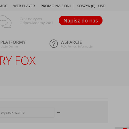
MOC
WEB PLAYER
PROMO NA 3 DNI
KOSZYK (
0
) -
USD
Czat na żywo
Napisz do nas
Odpowiadamy 24/7
 PLATFORMY
WSPARCIE
rukcje Online
FAQ, Pomoc, Informacje
RY FOX