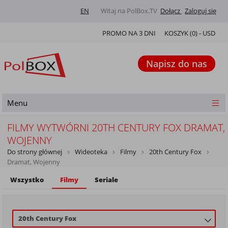
EN
Witaj na PolBox.TV
Dołącz
Zaloguj się
PROMO NA 3 DNI
KOSZYK (
0
) -
USD
Napisz do nas
Menu
FILMY WYTWÓRNI 20TH CENTURY FOX DRAMAT,
WOJENNY
Do strony głównej
Wideoteka
Filmy
20th Century Fox
Dramat, Wojenny
Wszystko
Filmy
Seriale
20th Century Fox