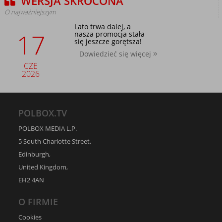
WERSJA SKRÓCONA
O najważniejszym
Lato trwa dalej, a
17
nasza promocja stała
się jeszcze gorętsza!
Dowiedzieć się więcej
CZE
2026
POLBOX.TV
POLBOX MEDIA L.P.
5 South Charlotte Street,
Edinburgh,
United Kingdom,
EH2 4AN
O FIRMIE
Cookies