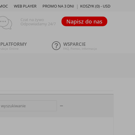
MOC
WEB PLAYER
PROMO NA 3 DNI
KOSZYK (
0
) -
USD
Czat na żywo
Napisz do nas
Odpowiadamy 24/7
 PLATFORMY
WSPARCIE
rukcje Online
FAQ, Pomoc, Informacje