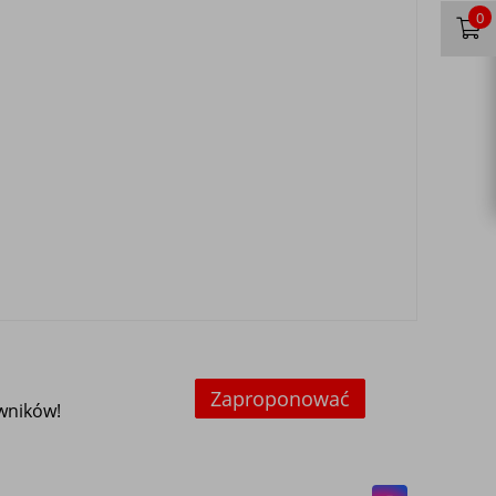
0
Zaproponować
owników!