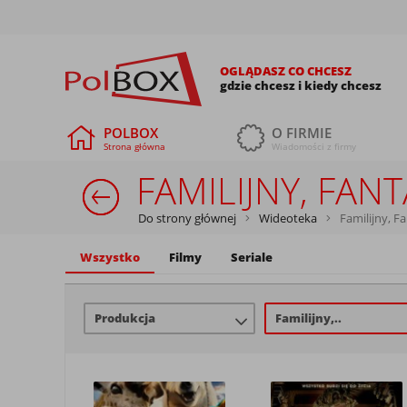
OGLĄDASZ CO CHCESZ
gdzie chcesz i kiedy chcesz
POLBOX
O FIRMIE
Strona główna
Wiadomości z firmy
FAMILIJNY, FAN
Do strony głównej
Wideoteka
Familijny, F
Wszystko
Filmy
Seriale
Produkcja
Familijny,..