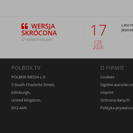
17
WERSJA
Lato t
jeszcz
SKRÓCONA
O najważniejszym
CZE
2026
POLBOX.TV
O FIRMIE
POLBOX MEDIA L.P.
Cookies
5 South Charlotte Street,
Ogólne warunki 
Edinburgh,
Imprint
United Kingdom,
Ochrona danych
EH2 4AN
Polityka prywatno