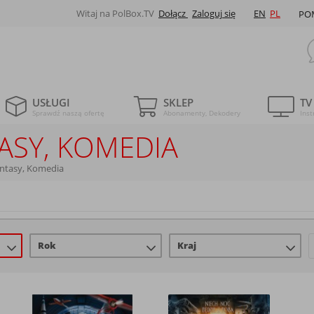
Witaj na PolBox.TV
Dołącz
Zaloguj się
EN
PL
PO
USŁUGI
SKLEP
TV
Sprawdź naszą ofertę
Abonamenty, Dekodery
Inst
TASY, KOMEDIA
antasy, Komedia
Rok
Kraj