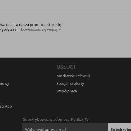
rwa dalej, a nasza promocja stała się
e gorętsza!
Dowiedzieć się więcej
USŁUGI
Możliwości telewizji
umowy
Specjalne oferty
Współpraca
ści App
Subskrybować wiadomości PolBox.TV
Subskryb