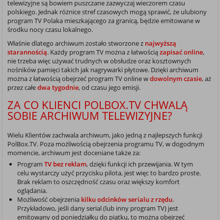
telewizyjne są bowiem puszczane zazwyczaj wieczorem czasu
polskiego. Jednak różnice stref czasowych mogą sprawić, że ulubiony
program TV Polaka mieszkającego za granicą, będzie emitowane w
środku nocy czasu lokalnego.
Właśnie dlatego archiwum zostało stworzone z
najwyższą
starannością
. Każdy program TV można z łatwością
zapisać online
,
nie trzeba więc używać trudnych w obsłudze oraz kosztownych
nośników pamięci takich jak nagrywarki płytowe. Dzięki archiwum
można z łatwością obejrzeć program TV online w
dowolnym czasie
, aż
przez całe
dwa tygodnie
, od czasu jego emisji.
ZA CO KLIENCI POLBOX.TV CHWALĄ
SOBIE ARCHIWUM TELEWIZYJNE?
Wielu Klientów zachwala archiwum, jako jedną z najlepszych funkcji
PolBox.TV. Poza możliwością obejrzenia programu TV, w dogodnym
momencie, archiwum jest doceniane także za:
Program
TV bez reklam
, dzięki funkcji ich przewijania. W tym
celu wystarczy użyć przycisku pilota, jest więc to bardzo proste.
Brak reklam to oszczędność czasu oraz większy komfort
oglądania.
Możliwość obejrzenia
kilku odcinków serialu z rzędu
.
Przykładowo, jeśli dany serial (lub inny program TV) jest
emitowany od poniedziałku do piątku, to można obejrzeć