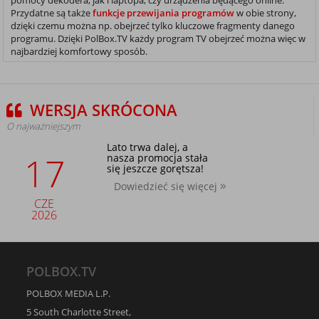
pomocy dekodera, jak i laptopa, czy urządzenia będącego online.
Przydatne są także
funkcje przewijania programów
w obie strony,
dzięki czemu można np. obejrzeć tylko kluczowe fragmenty danego
programu. Dzięki PolBox.TV każdy program TV obejrzeć można więc w
najbardziej komfortowy sposób.
WERSJA SKRÓCONA
O najważniejszym
Lato trwa dalej, a
17
nasza promocja stała
się jeszcze gorętsza!
Dowiedzieć się więcej
CZE
2026
POLBOX.TV
POLBOX MEDIA L.P.
5 South Charlotte Street,