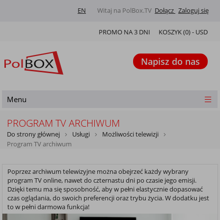
EN
Witaj na PolBox.TV
Dołącz
Zaloguj się
PROMO NA 3 DNI
KOSZYK (
0
) -
USD
Napisz do nas
Menu
PROGRAM TV ARCHIWUM
Do strony głównej
Usługi
Możliwości telewizji
Program TV archiwum
Poprzez archiwum telewizyjne można obejrzeć każdy wybrany
program TV online, nawet do czternastu dni po czasie jego emisji.
Dzięki temu ma się sposobność, aby w pełni elastycznie dopasować
czas oglądania, do swoich preferencji oraz trybu życia. W dodatku jest
to w pełni darmowa funkcja!